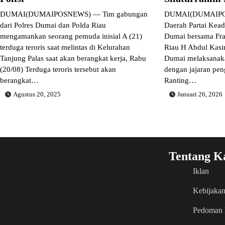
DUMAI(DUMAIPOSNEWS) — Tim gabungan
DUMAI(DUMAIPOS
dari Polres Dumai dan Polda Riau
Daerah Partai Kead
mengamankan seorang pemuda inisial A (21)
Dumai bersama Fr
terduga teroris saat melintas di Kelurahan
Riau H Abdul Kas
Tanjung Palas saat akan berangkat kerja, Rabu
Dumai melaksanaka
(20/08) Terduga teroris tersebut akan
dengan jajaran pen
berangkat…
Ranting…
Agustus 20, 2025
Januari 26, 2026
Tentang K
Iklan
Kebijakan
Pedoman 