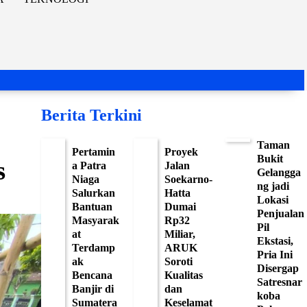
Berita Terkini
Taman
Pertamin
Proyek
Bukit
s
a Patra
Jalan
Gelangga
Niaga
Soekarno-
ng jadi
Salurkan
Hatta
Lokasi
Bantuan
Dumai
Penjualan
Masyarak
Rp32
Pil
at
Miliar,
Ekstasi,
Terdamp
ARUK
Pria Ini
ak
Soroti
Disergap
Bencana
Kualitas
Satresnar
Banjir di
dan
koba
Sumatera
Keselamat