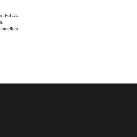
en Pol Dr.
m.,
 Ramadhan
u
e