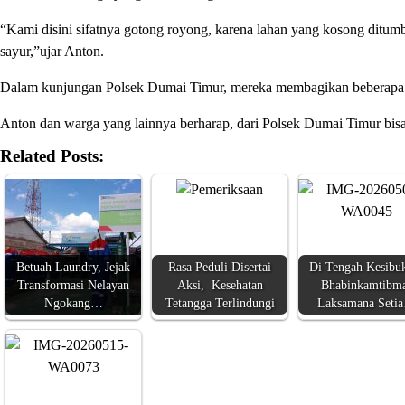
“Kami disini sifatnya gotong royong, karena lahan yang kosong ditum
sayur,”ujar Anton.
Dalam kunjungan Polsek Dumai Timur, mereka membagikan beberapa bib
Anton dan warga yang lainnya berharap, dari Polsek Dumai Timur bisa 
Related Posts:
Betuah Laundry, Jejak
Rasa Peduli Disertai
Di Tengah Kesibu
Transformasi Nelayan
Aksi, Kesehatan
Bhabinkamtibm
Ngokang…
Tetangga Terlindungi
Laksamana Seti