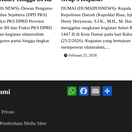
 NEWS)–Dewan Pengurus
DUMAI (DUMAIPOSNEWS)- Kepala
ilan Sejahtera (DPD PKS)
Kepolisian Daerah (Kapolda) Riau, Irj
aksi PKS DPRD Provinsi
Herry Heryawan, S.I.K., M.H., M. Hu
im SH dan Fraksi PKS DPRD
menggelar rangkaian kegiatan Safari
n kegiatan silaturrahim
1447 H di Kota Dumai pada hari Rab
gurus partai hingga tingkat
(25/2/2026). Kegiatan yang bertujuan
mempererat silaturahmi,…
Februari 25, 2026
WhatsApp
Facebook
Email
Shar
ami
 Privasi
Pemberitaan Media Siber