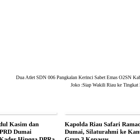
Dua Atlet SDN 006 Pangkalan Kerinci Sabet Emas O2SN Kab
Joko :Siap Wakili Riau ke Tingkat 
dul Kasim dan
Kapolda Riau Safari Rama
DPRD Dumai
Dumai, Silaturahmi ke Kan
 Kader Hingga DPRa
Grup 3 Kopasus