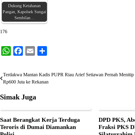
Dukung Ketahanan
Pangan, Kapolsek Sungai
Sembilan…
176
WhatsApp
Facebook
Email
Share
Terdakwa Mantan Kadis PUPR Riau Arief Setiawan Pernah Menitip
Navigasi
Rp600 Juta ke Rekanan
pos
Simak Juga
Saat Berangkat Kerja Terduga
DPD PKS, Ab
Teroris di Dumai Diamankan
Fraksi PKS 
Polisi
Silaturrahim