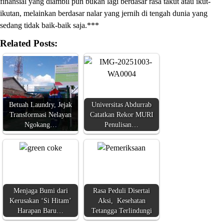
finansial yang diambil pun bukan lagi berdasar rasa takut atau ikut-
ikutan, melainkan berdasar nalar yang jernih di tengah dunia yang
sedang tidak baik-baik saja.***
Related Posts:
Betuah Laundry, Jejak
Universitas Abdurrab
Transformasi Nelayan
Catatkan Rekor MURI
Ngokang…
Penulisan…
Menjaga Bumi dari
Rasa Peduli Disertai
Kerusakan ‘Si Hitam’
Aksi, Kesehatan
Harapan Baru…
Tetangga Terlindungi