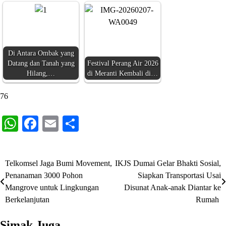
Di Antara Ombak yang
Datang dan Tanah yang
Festival Perang Air 2026
Hilang,…
di Meranti Kembali di…
76
WhatsApp
Facebook
Email
Share
Telkomsel Jaga Bumi Movement,
IKJS Dumai Gelar Bhakti Sosial,
Navigasi
Penanaman 3000 Pohon
Siapkan Transportasi Usai
pos
Mangrove untuk Lingkungan
Disunat Anak-anak Diantar ke
Berkelanjutan
Rumah
Simak Juga