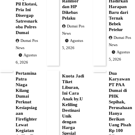
Ranmor
Hadirkan
Pil Ekstasi,
dan HP
Harapan
Pria Ini
Dikebas
Baru dari
Disergap
Pelaku
Ternak
Satresnark
Bebek
Dumai Pos
oba Polres
Petelur
Dumai
News
Dumai Pos
Dumai Pos
Agustus
News
News
5, 2026
Agustus
Agustus
5, 2026
6, 2026
Pertamina
Dua
Kuota Jadi
Patra
Karyawan
Tiket
Niaga
PT PAA
Liburan,
Kilang
Dumai di
Ini Cara
Dumai
PHK
Anak by.U
Perkuat
Sepihak,
Keliling
Kesiapsiag
Perusahaan
Destinasi
aan
Hanya
Unik
Firefighter
Berikan
dengan
Lewat
Uang Pisah
Harga
Kegiatan
Rp 100
Spesial