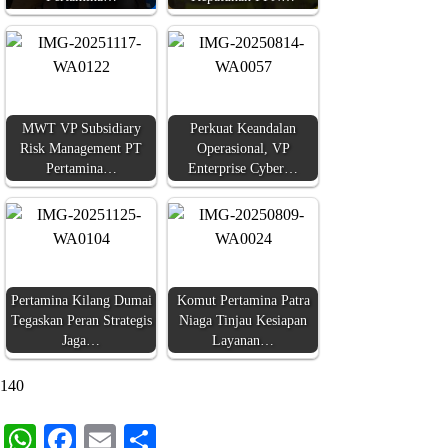
MWT VP Subsidiary
Perkuat Keandalan
Risk Management PT
Operasional, VP
Pertamina…
Enterprise Cyber…
Pertamina Kilang Dumai
Komut Pertamina Patra
Tegaskan Peran Strategis
Niaga Tinjau Kesiapan
Jaga…
Layanan…
140
WhatsApp
Facebook
Email
Share