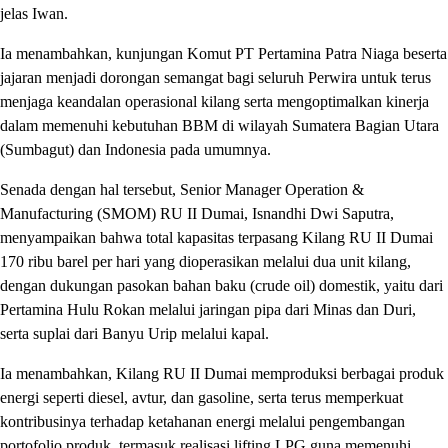
jelas Iwan.
Ia menambahkan, kunjungan Komut PT Pertamina Patra Niaga beserta
jajaran menjadi dorongan semangat bagi seluruh Perwira untuk terus
menjaga keandalan operasional kilang serta mengoptimalkan kinerja
dalam memenuhi kebutuhan BBM di wilayah Sumatera Bagian Utara
(Sumbagut) dan Indonesia pada umumnya.
Senada dengan hal tersebut, Senior Manager Operation &
Manufacturing (SMOM) RU II Dumai, Isnandhi Dwi Saputra,
menyampaikan bahwa total kapasitas terpasang Kilang RU II Dumai
170 ribu barel per hari yang dioperasikan melalui dua unit kilang,
dengan dukungan pasokan bahan baku (crude oil) domestik, yaitu dari
Pertamina Hulu Rokan melalui jaringan pipa dari Minas dan Duri,
serta suplai dari Banyu Urip melalui kapal.
Ia menambahkan, Kilang RU II Dumai memproduksi berbagai produk
energi seperti diesel, avtur, dan gasoline, serta terus memperkuat
kontribusinya terhadap ketahanan energi melalui pengembangan
portofolio produk, termasuk realisasi lifting LPG guna memenuhi