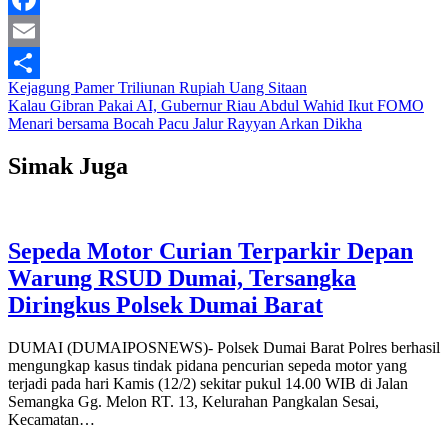
Facebook
Email
Navigasi
Kejagung Pamer Triliunan Rupiah Uang Sitaan
Share
Kalau Gibran Pakai AI, Gubernur Riau Abdul Wahid Ikut FOMO
pos
Menari bersama Bocah Pacu Jalur Rayyan Arkan Dikha
Simak Juga
Sepeda Motor Curian Terparkir Depan
Warung RSUD Dumai, Tersangka
Diringkus Polsek Dumai Barat
DUMAI (DUMAIPOSNEWS)- Polsek Dumai Barat Polres berhasil
mengungkap kasus tindak pidana pencurian sepeda motor yang
terjadi pada hari Kamis (12/2) sekitar pukul 14.00 WIB di Jalan
Semangka Gg. Melon RT. 13, Kelurahan Pangkalan Sesai,
Kecamatan…