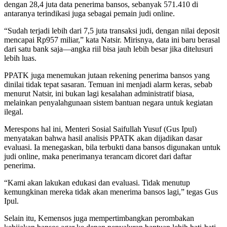
dengan 28,4 juta data penerima bansos, sebanyak 571.410 di
antaranya terindikasi juga sebagai pemain judi online.
“Sudah terjadi lebih dari 7,5 juta transaksi judi, dengan nilai deposit
mencapai Rp957 miliar,” kata Natsir. Mirisnya, data ini baru berasal
dari satu bank saja—angka riil bisa jauh lebih besar jika ditelusuri
lebih luas.
PPATK juga menemukan jutaan rekening penerima bansos yang
dinilai tidak tepat sasaran. Temuan ini menjadi alarm keras, sebab
menurut Natsir, ini bukan lagi kesalahan administratif biasa,
melainkan penyalahgunaan sistem bantuan negara untuk kegiatan
ilegal.
Merespons hal ini, Menteri Sosial Saifullah Yusuf (Gus Ipul)
menyatakan bahwa hasil analisis PPATK akan dijadikan dasar
evaluasi. Ia menegaskan, bila terbukti dana bansos digunakan untuk
judi online, maka penerimanya terancam dicoret dari daftar
penerima.
“Kami akan lakukan edukasi dan evaluasi. Tidak menutup
kemungkinan mereka tidak akan menerima bansos lagi,” tegas Gus
Ipul.
Selain itu, Kemensos juga mempertimbangkan perombakan