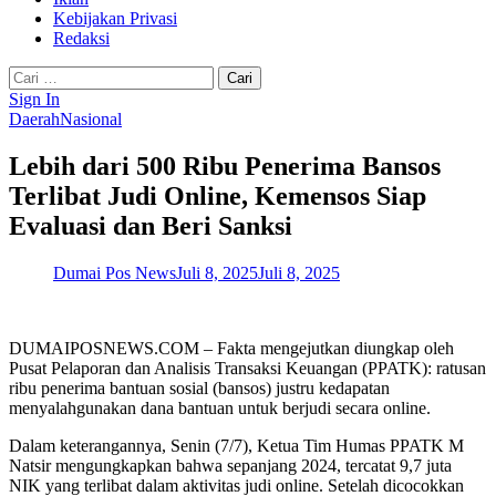
Kebijakan Privasi
Redaksi
Cari
untuk:
Sign In
Daerah
Nasional
Lebih dari 500 Ribu Penerima Bansos
Terlibat Judi Online, Kemensos Siap
Evaluasi dan Beri Sanksi
Dumai Pos News
Juli 8, 2025
Juli 8, 2025
DUMAIPOSNEWS.COM – Fakta mengejutkan diungkap oleh
Pusat Pelaporan dan Analisis Transaksi Keuangan (PPATK): ratusan
ribu penerima bantuan sosial (bansos) justru kedapatan
menyalahgunakan dana bantuan untuk berjudi secara online.
Dalam keterangannya, Senin (7/7), Ketua Tim Humas PPATK M
Natsir mengungkapkan bahwa sepanjang 2024, tercatat 9,7 juta
NIK yang terlibat dalam aktivitas judi online. Setelah dicocokkan