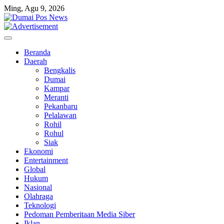
Skip
Ming, Agu 9, 2026
to
content
Beranda
Daerah
Bengkalis
Dumai
Kampar
Meranti
Pekanbaru
Pelalawan
Rohil
Rohul
Siak
Ekonomi
Entertainment
Global
Hukum
Nasional
Olahraga
Teknologi
Pedoman Pemberitaan Media Siber
Iklan