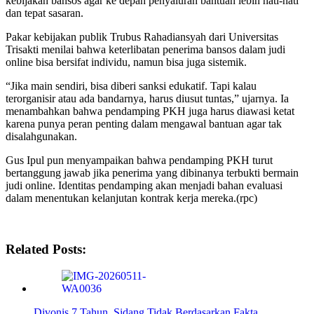
kebijakan bansos agar ke depan penyaluran bantuan lebih hati-hati
dan tepat sasaran.
Pakar kebijakan publik Trubus Rahadiansyah dari Universitas
Trisakti menilai bahwa keterlibatan penerima bansos dalam judi
online bisa bersifat individu, namun bisa juga sistemik.
“Jika main sendiri, bisa diberi sanksi edukatif. Tapi kalau
terorganisir atau ada bandarnya, harus diusut tuntas,” ujarnya. Ia
menambahkan bahwa pendamping PKH juga harus diawasi ketat
karena punya peran penting dalam mengawal bantuan agar tak
disalahgunakan.
Gus Ipul pun menyampaikan bahwa pendamping PKH turut
bertanggung jawab jika penerima yang dibinanya terbukti bermain
judi online. Identitas pendamping akan menjadi bahan evaluasi
dalam menentukan kelanjutan kontrak kerja mereka.(rpc)
Related Posts:
Divonis 7 Tahun, Sidang Tidak Berdasarkan Fakta…