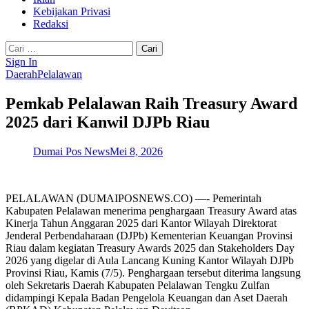
Kebijakan Privasi
Redaksi
Cari
untuk:
Sign In
Daerah
Pelalawan
Pemkab Pelalawan Raih Treasury Award
2025 dari Kanwil DJPb Riau
Dumai Pos News
Mei 8, 2026
PELALAWAN (DUMAIPOSNEWS.CO) —- Pemerintah
Kabupaten Pelalawan menerima penghargaan Treasury Award atas
Kinerja Tahun Anggaran 2025 dari Kantor Wilayah Direktorat
Jenderal Perbendaharaan (DJPb) Kementerian Keuangan Provinsi
Riau dalam kegiatan Treasury Awards 2025 dan Stakeholders Day
2026 yang digelar di Aula Lancang Kuning Kantor Wilayah DJPb
Provinsi Riau, Kamis (7/5). Penghargaan tersebut diterima langsung
oleh Sekretaris Daerah Kabupaten Pelalawan Tengku Zulfan
didampingi Kepala Badan Pengelola Keuangan dan Aset Daerah