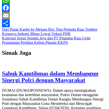
WhatsApp
Facebook
Email
Navigasi
Dari Pagar Kantin ke Menara Bor: Dua Pemuda Riau Tembus
Share
Kerasnya Industri Migas Lewat Vokasi PHR
pos
Koperasi Serasi Sepadu Jaya dan PT Priatama Riau Gelar
Penanaman Perdana Kebun Plasma KKPA
Simak Juga
Sabuk Kamtibmas dalam Membangun
Sinergi Polri dengan Masyarakat
DUMAI (DUMAIPOSNEWS)- Dalam upaya meningkatkan
keamanan dan ketertiban masyarakat, Polres Dumai menggelar
Sosialisasi Sabuk Kamtibmas Dalam Rangka Membangun Sinergi
Polri dengan Masyarakat Guna Mendeteksi dan Mencegah
Gangguan Kamtibmas, Selasa (07/04/2026). Kegiatan sosialisasi