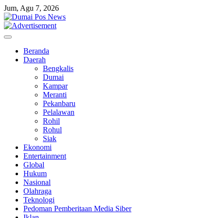
Skip
Jum, Agu 7, 2026
to
content
Beranda
Daerah
Bengkalis
Dumai
Kampar
Meranti
Pekanbaru
Pelalawan
Rohil
Rohul
Siak
Ekonomi
Entertainment
Global
Hukum
Nasional
Olahraga
Teknologi
Pedoman Pemberitaan Media Siber
Iklan