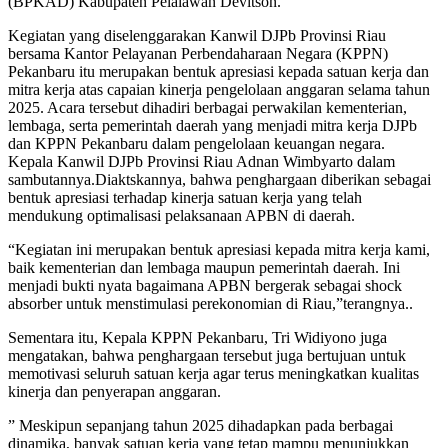
(BPKAD) Kabupaten Pelalawan Devitson.
Kegiatan yang diselenggarakan Kanwil DJPb Provinsi Riau
bersama Kantor Pelayanan Perbendaharaan Negara (KPPN)
Pekanbaru itu merupakan bentuk apresiasi kepada satuan kerja dan
mitra kerja atas capaian kinerja pengelolaan anggaran selama tahun
2025. Acara tersebut dihadiri berbagai perwakilan kementerian,
lembaga, serta pemerintah daerah yang menjadi mitra kerja DJPb
dan KPPN Pekanbaru dalam pengelolaan keuangan negara.
Kepala Kanwil DJPb Provinsi Riau Adnan Wimbyarto dalam
sambutannya.Diaktskannya, bahwa penghargaan diberikan sebagai
bentuk apresiasi terhadap kinerja satuan kerja yang telah
mendukung optimalisasi pelaksanaan APBN di daerah.
“Kegiatan ini merupakan bentuk apresiasi kepada mitra kerja kami,
baik kementerian dan lembaga maupun pemerintah daerah. Ini
menjadi bukti nyata bagaimana APBN bergerak sebagai shock
absorber untuk menstimulasi perekonomian di Riau,”terangnya..
Sementara itu, Kepala KPPN Pekanbaru, Tri Widiyono juga
mengatakan, bahwa penghargaan tersebut juga bertujuan untuk
memotivasi seluruh satuan kerja agar terus meningkatkan kualitas
kinerja dan penyerapan anggaran.
” Meskipun sepanjang tahun 2025 dihadapkan pada berbagai
dinamika, banyak satuan kerja yang tetap mampu menunjukkan