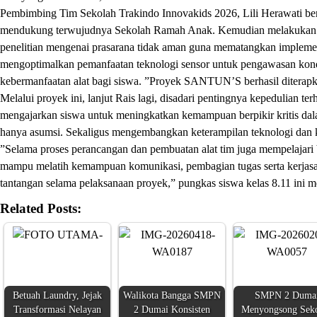
Pembimbing Tim Sekolah Trakindo Innovakids 2026, Lili Herawati 
mendukung terwujudnya Sekolah Ramah Anak. Kemudian melakukan di
penelitian mengenai prasarana tidak aman guna mematangkan imple
mengoptimalkan pemanfaatan teknologi sensor untuk pengawasan kondi
kebermanfaatan alat bagi siswa. ”Proyek SANTUN’S berhasil diterapk
Melalui proyek ini, lanjut Rais lagi, disadari pentingnya kepedulian 
mengajarkan siswa untuk meningkatkan kemampuan berpikir kritis dal
hanya asumsi. Sekaligus mengembangkan keterampilan teknologi dan 
”Selama proses perancangan dan pembuatan alat tim juga mempelajari b
mampu melatih kemampuan komunikasi, pembagian tugas serta kerjas
tantangan selama pelaksanaan proyek,” pungkas siswa kelas 8.11 ini m
Related Posts:
Betuah Laundry, Jejak
Walikota Bangga SMPN
SMPN 2 Duma
Transformasi Nelayan
2 Dumai Konsisten
Menyongsong Sek