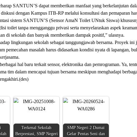
berharap SANTUN’S dapat memberikan manfaat yang berkelanjutan da
skusi dengan Kampus ITB-RP melalui konsultasi dan pemaparan hasi
mentasi sistem SANTUN’S (Sensor AmaN Toilet UNtuk Siswa) khususn
si toilet tanpa mengganggu privasi serta menyelaraskan aspek keama
an di sekolah dan banyak memberikan dampak positif,” ulasnya.
terhadap lingkungan sekolah sebagai tanggungjawab bersama. Proyek ini 
am pemecahan masalah harus didasarkan kondisi nyata di lapangan, bu
kerjasama.
erbagai hal baru terkait sensor, elektronika dan pemrograman. Ya, ten
ama tim dalam mencapai tujuan bersama meskipun menghadapi berbaga
engakhiri.(des)
i
Terkenal Sekolah
SMP Negeri 2 Dumai
olah
Berprestasi, SMP Negeri
Gelar Pentas Seni dan