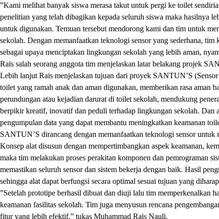
”Kami melihat banyak siswa merasa takut untuk pergi ke toilet sendi
penelitian yang telah dibagikan kepada seluruh siswa maka hasilnya leb
untuk digunakan. Temuan tersebut mendorong kami dan tim untuk menc
sekolah. Dengan memanfaatkan teknologi sensor yang sederhana, 
sebagai upaya menciptakan lingkungan sekolah yang lebih aman, 
Rais salah seorang anggota tim menjelaskan latar belakang projek S
Lebih lanjut Rais menjelaskan tujuan dari proyek SANTUN’S (Sensor
toilet yang ramah anak dan aman digunakan, memberikan rasa aman ba
perundungan atau kejadian darurat di toilet sekolah, mendukung penera
berpikir kreatif, inovatif dan peduli terhadap lingkungan sekolah. D
pengumpulan data yang dapat membantu meningkatkan keamanan toile
SANTUN’S dirancang dengan memanfaatkan teknologi sensor untuk m
Konsep alat disusun dengan mempertimbangkan aspek keamanan, kemud
maka tim melakukan proses perakitan komponen dan pemrograman sistem
memastikan seluruh sensor dan sistem bekerja dengan baik. Hasil pen
sehingga alat dapat berfungsi secara optimal sesuai tujuan yang dihara
”Setelah prototipe berhasil dibuat dan diuji lalu tim memperkenalkan
keamanan fasilitas sekolah. Tim juga menyusun rencana pengembangan l
fitur yang lebih efektif,” tukas Muhammad Rais Nauli.