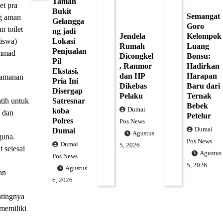
Taman
et pra
Bukit
Semangat
ng aman
Gelangga
Goro
 toilet
ng jadi
Jendela
Kelompok
iswa)
Lokasi
Rumah
Luang
Penjualan
ammad
Dicongkel
Bonsu:
Pil
, Ranmor
Hadirkan
Ekstasi,
dan HP
Harapan
eamanan
Pria Ini
Dikebas
Baru dari
Disergap
Pelaku
Ternak
tih untuk
Satresnar
Bebek
Dumai
koba
i dan
Petelur
Polres
Pos News
Dumai
Dumai
Agustus
guna.
Pos News
Dumai
5, 2026
 selesai
Agustus
Pos News
5, 2026
Agustus
an
6, 2026
ntingnya
 memiliki