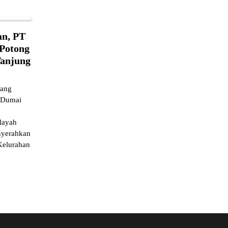
n, PT
Potong
anjung
ang
t Dumai
ilayah
nyerahkan
Kelurahan