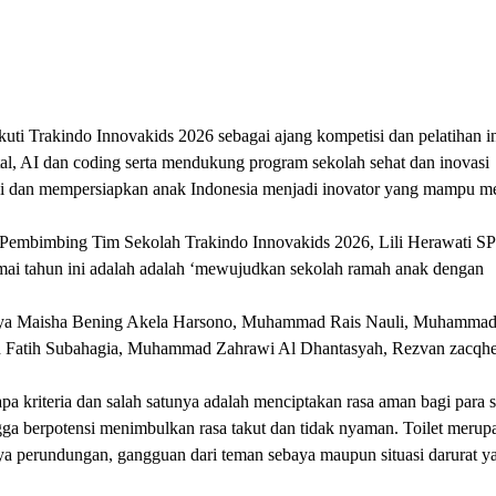
kindo Innovakids 2026 sebagai ajang kompetisi dan pelatihan in
ital, AI dan coding serta mendukung program sekolah sehat dan inovasi
ni dan mempersiapkan anak Indonesia menjadi inovator yang mampu 
Pembimbing Tim Sekolah Trakindo Innovakids 2026, Lili Herawati 
i tahun ini adalah adalah ‘mewujudkan sekolah ramah anak dengan
anya Maisha Bening Akela Harsono, Muhammad Rais Nauli, Muhammad
 Fatih Subahagia, Muhammad Zahrawi Al Dhantasyah, Rezvan zacqh
kriteria dan salah satunya adalah menciptakan rasa aman bagi para s
gga berpotensi menimbulkan rasa takut dan tidak nyaman. Toilet merup
inya perundungan, gangguan dari teman sebaya maupun situasi darurat ya