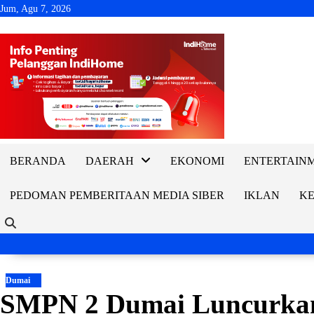
Skip
Jum, Agu 7, 2026
to
content
BERANDA
DAERAH
EKONOMI
ENTERTAIN
PEDOMAN PEMBERITAAN MEDIA SIBER
IKLAN
KE
Dumai
SMPN 2 Dumai Luncurkan