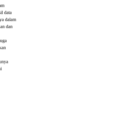
lam
l data
ya dalam
nan dan
juga
kan
tunya
i