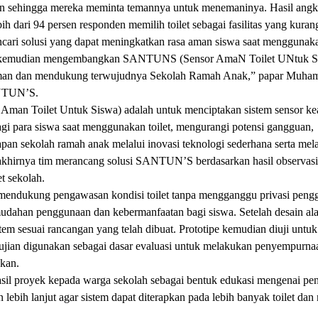
rian sehingga mereka meminta temannya untuk menemaninya. Hasil angk
ih dari 94 persen responden memilih toilet sebagai fasilitas yang kura
ari solusi yang dapat meningkatkan rasa aman siswa saat menggunakan
tim kemudian mengembangkan SANTUNS (Sensor AmaN Toilet UNtuk S
nyaman dan mendukung terwujudnya Sekolah Ramah Anak,” papar Muh
ANTUN’S.
 Aman Toilet Untuk Siswa) adalah untuk menciptakan sistem sensor k
gi para siswa saat menggunakan toilet, mengurangi potensi gangguan,
pan sekolah ramah anak melalui inovasi teknologi sederhana serta mela
an akhirnya tim merancang solusi SANTUN’S berdasarkan hasil observas
t sekolah.
endukung pengawasan kondisi toilet tanpa mengganggu privasi peng
ahan penggunaan dan kebermanfaatan bagi siswa. Setelah desain alat
 sesuai rancangan yang telah dibuat. Prototipe kemudian diuji untuk
gujian digunakan sebagai dasar evaluasi untuk melakukan penyempurna
pkan.
 hasil proyek kepada warga sekolah sebagai bentuk edukasi mengenai pe
ebih lanjut agar sistem dapat diterapkan pada lebih banyak toilet dan