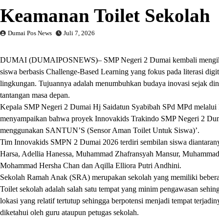
Keamanan Toilet Sekolah
Dumai Pos News
Juli 7, 2026
DUMAI (DUMAIPOSNEWS)– SMP Negeri 2 Dumai kembali mengikuti Tra
siswa berbasis Challenge-Based Learning yang fokus pada literasi dig
lingkungan. Tujuannya adalah menumbuhkan budaya inovasi sejak di
tantangan masa depan.
Kepala SMP Negeri 2 Dumai Hj Saidatun Syabibah SPd MPd melalui 
menyampaikan bahwa proyek Innovakids Trakindo SMP Negeri 2 Duma
menggunakan SANTUN’S (Sensor Aman Toilet Untuk Siswa)’.
Tim Innovakids SMPN 2 Dumai 2026 terdiri sembilan siswa diantar
Harsa, Adellia Hanessa, Muhammad Zhafransyah Mansur, Muhammad
Mohammad Hersha Chan dan Aqilla Elliora Putri Andhini.
Sekolah Ramah Anak (SRA) merupakan sekolah yang memiliki beberapa 
Toilet sekolah adalah salah satu tempat yang minim pengawasan sehin
lokasi yang relatif tertutup sehingga berpotensi menjadi tempat terjad
diketahui oleh guru ataupun petugas sekolah.