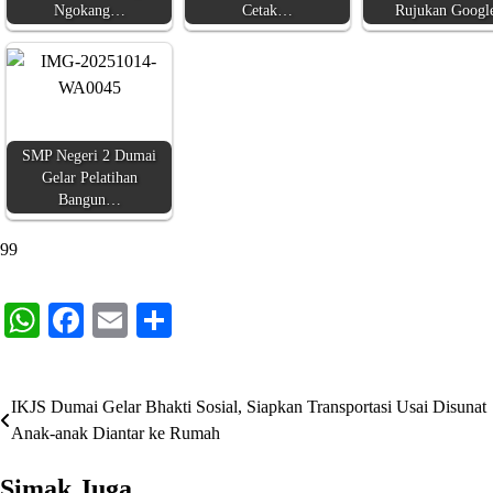
Ngokang…
Cetak…
Rujukan Googl
SMP Negeri 2 Dumai
Gelar Pelatihan
Bangun…
99
WhatsApp
Facebook
Email
Share
IKJS Dumai Gelar Bhakti Sosial, Siapkan Transportasi Usai Disunat
Navigasi
Anak-anak Diantar ke Rumah
pos
Simak Juga