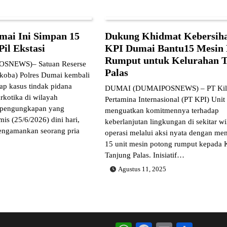
mai Ini Simpan 15
Dukung Khidmat Kebersiha
Pil Ekstasi
KPI Dumai Bantu15 Mesin 
Rumput untuk Kelurahan T
SNEWS)– Satuan Reserse
Palas
rkoba) Polres Dumai kembali
ap kasus tindak pidana
DUMAI (DUMAIPOSNEWS) – PT Kil
rkotika di wilayah
Pertamina Internasional (PT KPI) Uni
pengungkapan yang
menguatkan komitmennya terhadap
is (25/6/2026) dini hari,
keberlanjutan lingkungan di sekitar w
mengamankan seorang pria
operasi melalui aksi nyata dengan me
15 unit mesin potong rumput kepada 
Tanjung Palas. Inisiatif…
Agustus 11, 2025