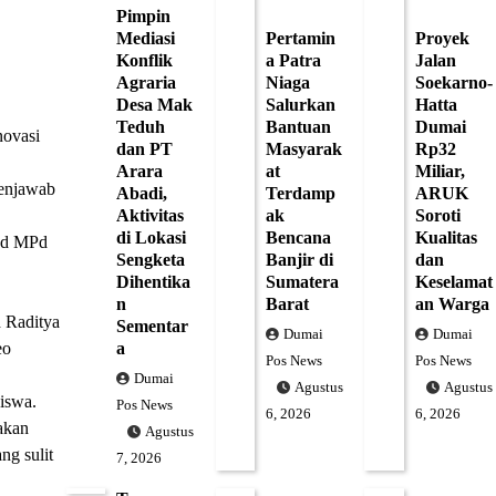
Pimpin
Mediasi
Pertamin
Proyek
Konflik
a Patra
Jalan
Agraria
Niaga
Soekarno-
Desa Mak
Salurkan
Hatta
Teduh
Bantuan
Dumai
ovasi
dan PT
Masyarak
Rp32
Arara
at
Miliar,
menjawab
Abadi,
Terdamp
ARUK
Aktivitas
ak
Soroti
di Lokasi
Bencana
Kualitas
SPd MPd
Sengketa
Banjir di
dan
Dihentika
Sumatera
Keselamat
n
Barat
an Warga
 Raditya
Sementar
Dumai
Dumai
eo
a
Pos News
Pos News
Dumai
Agustus
Agustus
iswa.
Pos News
6, 2026
6, 2026
akan
Agustus
ng sulit
7, 2026