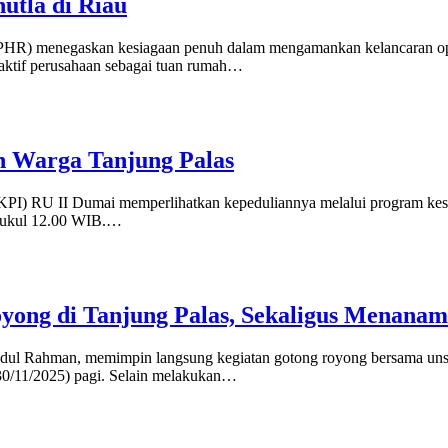
utla di Riau
egaskan kesiagaan penuh dalam mengamankan kelancaran operasi
 aktif perusahaan sebagai tuan rumah…
n Warga Tanjung Palas
RU II Dumai memperlihatkan kepeduliannya melalui program keseha
 pukul 12.00 WIB.…
ong di Tanjung Palas, Sekaligus Menana
hman, memimpin langsung kegiatan gotong royong bersama unsur 
(30/11/2025) pagi. Selain melakukan…