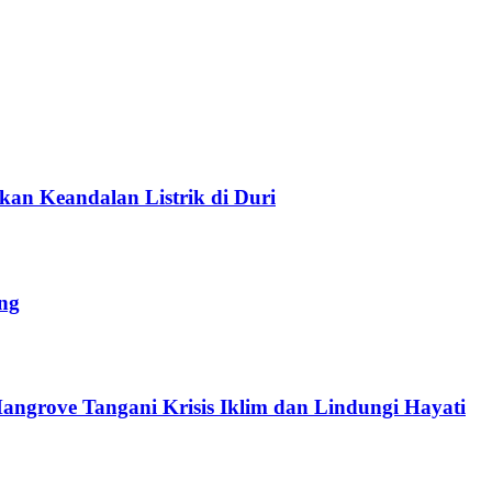
n Keandalan Listrik di Duri
ng
ngrove Tangani Krisis Iklim dan Lindungi Hayati