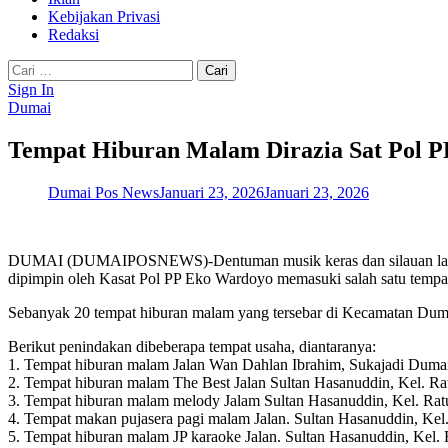
Kebijakan Privasi
Redaksi
Cari
untuk:
Sign In
Dumai
Tempat Hiburan Malam Dirazia Sat Pol P
Dumai Pos News
Januari 23, 2026
Januari 23, 2026
DUMAI (DUMAIPOSNEWS)-Dentuman musik keras dan silauan lampu wa
dipimpin oleh Kasat Pol PP Eko Wardoyo memasuki salah satu tempat
Sebanyak 20 tempat hiburan malam yang tersebar di Kecamatan Dumai
Berikut penindakan dibeberapa tempat usaha, diantaranya:
1. Tempat hiburan malam Jalan Wan Dahlan Ibrahim, Sukajadi Duma
2. Tempat hiburan malam The Best Jalan Sultan Hasanuddin, Kel. Ra
3. Tempat hiburan malam melody Jalam Sultan Hasanuddin, Kel. Rat
4. Tempat makan pujasera pagi malam Jalan. Sultan Hasanuddin, Kel
5. Tempat hiburan malam JP karaoke Jalan. Sultan Hasanuddin, Kel.