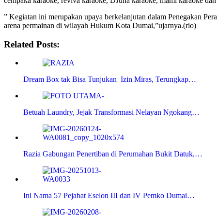
cempaka karaoke, reviva karaoke, DJuna karaoke, mami karaoke dan
” Kegiatan ini merupakan upaya berkelanjutan dalam Penegakan Per
arena permainan di wilayah Hukum Kota Dumai,”ujarnya.(rio)
Related Posts:
Dream Box tak Bisa Tunjukan Izin Miras, Terungkap…
Betuah Laundry, Jejak Transformasi Nelayan Ngokang…
Razia Gabungan Penertiban di Perumahan Bukit Datuk,…
Ini Nama 57 Pejabat Eselon III dan IV Pemko Dumai…