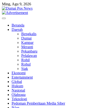
Skip
Ming, Agu 9, 2026
to
content
Beranda
Daerah
Bengkalis
Dumai
Kampar
Meranti
Pekanbaru
Pelalawan
Rohil
Rohul
Siak
Ekonomi
Entertainment
Global
Hukum
Nasional
Olahraga
Teknologi
Pedoman Pemberitaan Media Siber
Iklan