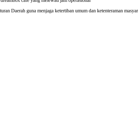
 dreambox cafe yang melewati jam operasional
aturan Daerah guna menjaga ketertiban umum dan ketenteraman masyar