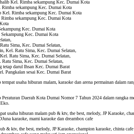
Thalib Kel. Rimba sekampung Kec. Dumai Kota
el. Rimba sekampung Kec. Dumai Kota
lib Kel. Rimba sekampung Kec. Dumai Kota
el. Rimba sekampung Kec. Dumai Kota
 Kota
a Sekampung Kec. Dumai Kota
ba Sekampung Kec. Dumai Kota
latan,
 Ratu Sima, Kec. Dumai Selatan,
n, Kel. Ratu Sima, Kec. Dumai Selatan,
Kel. Ratu Sima, Kec. Dumai Selatan,
. Ratu Sima, Kec. Dumai Selatan,
 tetap darul Ihsan Kec. Dumai Barat
l. Pangkalan sesai Kec. Dumai Barat
ap tempat usaha hiburan malam, karaoke dan arena permainan dalam r
ap Peraturan Daerah Kota Dumai Nomor 7 Tahun 2024 dalam rangka me
 Eko.
pat usaha hiburan malam pub & ktv, the best, melody, JP Karaoke, cham
 DJuna karaoke, mami karaoke dan dreambox cafe
b & ktv, the best, melody, JP Karaoke, champion karaoke, chinta cafe 