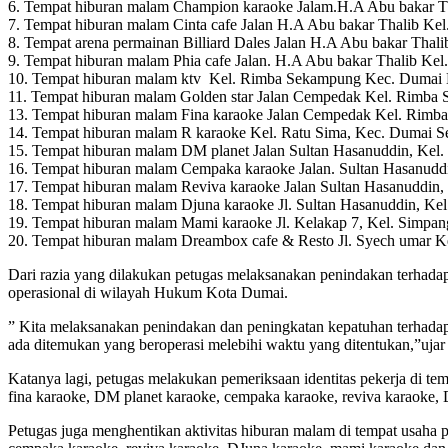
6. Tempat hiburan malam Champion karaoke Jalam.H.A Abu bakar 
7. Tempat hiburan malam Cinta cafe Jalan H.A Abu bakar Thalib K
8. Tempat arena permainan Billiard Dales Jalan H.A Abu bakar Tha
9. Tempat hiburan malam Phia cafe Jalan. H.A Abu bakar Thalib K
10. Tempat hiburan malam ktv Kel. Rimba Sekampung Kec. Dumai
11. Tempat hiburan malam Golden star Jalan Cempedak Kel. Rimb
13. Tempat hiburan malam Fina karaoke Jalan Cempedak Kel. Rim
14. Tempat hiburan malam R karaoke Kel. Ratu Sima, Kec. Dumai Se
15. Tempat hiburan malam DM planet Jalan Sultan Hasanuddin, Kel.
16. Tempat hiburan malam Cempaka karaoke Jalan. Sultan Hasanuddi
17. Tempat hiburan malam Reviva karaoke Jalan Sultan Hasanuddin, 
18. Tempat hiburan malam Djuna karaoke Jl. Sultan Hasanuddin, Kel
19. Tempat hiburan malam Mami karaoke Jl. Kelakap 7, Kel. Simpang
20. Tempat hiburan malam Dreambox cafe & Resto Jl. Syech umar Ke
Dari razia yang dilakukan petugas melaksanakan penindakan terhad
operasional di wilayah Hukum Kota Dumai.
” Kita melaksanakan penindakan dan peningkatan kepatuhan terhad
ada ditemukan yang beroperasi melebihi waktu yang ditentukan,”ujar
Katanya lagi, petugas melakukan pemeriksaan identitas pekerja di tem
fina karaoke, DM planet karaoke, cempaka karaoke, reviva karaoke,
Petugas juga menghentikan aktivitas hiburan malam di tempat usaha pu