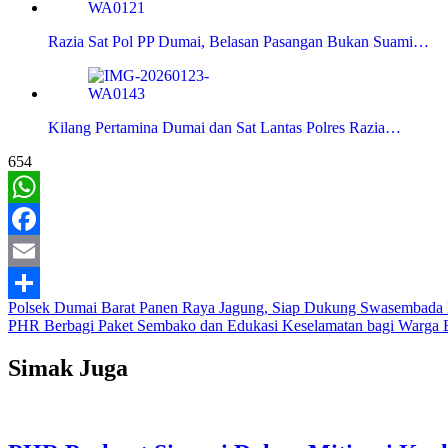
Razia Sat Pol PP Dumai, Belasan Pasangan Bukan Suami…
Kilang Pertamina Dumai dan Sat Lantas Polres Razia…
654
WhatsApp
Facebook
Email
Navigasi
Polsek Dumai Barat Panen Raya Jagung, Siap Dukung Swasembada
Share
PHR Berbagi Paket Sembako dan Edukasi Keselamatan bagi Warga 
pos
Simak Juga