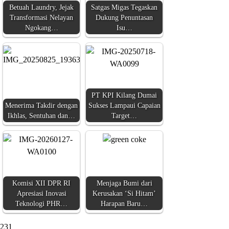
Betuah Laundry, Jejak
Satgas Migas Tegaskan
Transformasi Nelayan
Dukung Penuntasan
Ngokang…
Isu…
PT KPI Kilang Dumai
Menerima Takdir dengan
Sukses Lampaui Capaian
Ikhlas, Sentuhan dan…
Target…
Komisi XII DPR RI
Menjaga Bumi dari
Apresiasi Inovasi
Kerusakan ‘Si Hitam’
Teknologi PHR…
Harapan Baru…
231