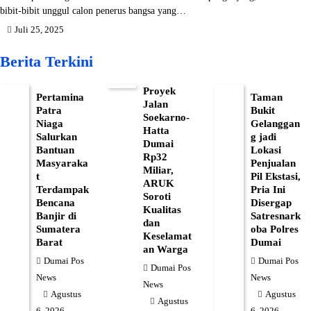
bibit-bibit unggul calon penerus bangsa yang…
Juli 25, 2025
Berita Terkini
Proyek
Pertamina
Taman
Jalan
Patra
Bukit
Soekarno-
Niaga
Gelanggan
Hatta
Salurkan
g jadi
Dumai
Bantuan
Lokasi
Rp32
Masyaraka
Penjualan
Miliar,
t
Pil Ekstasi,
ARUK
Terdampak
Pria Ini
Soroti
Bencana
Disergap
Kualitas
Banjir di
Satresnark
dan
Sumatera
oba Polres
Keselamat
Barat
Dumai
an Warga
Dumai Pos
Dumai Pos
Dumai Pos
News
News
News
Agustus
Agustus
Agustus