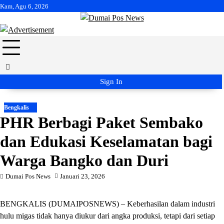
Skip
Kam, Agu 6, 2026
to
content
Sign In
Bengkalis
PHR Berbagi Paket Sembako
dan Edukasi Keselamatan bagi
Warga Bangko dan Duri
Dumai Pos News
Januari 23, 2026
BENGKALIS (DUMAIPOSNEWS) – Keberhasilan dalam industri
hulu migas tidak hanya diukur dari angka produksi, tetapi dari setiap