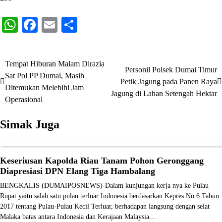
WhatsApp
Facebook
Email
Share
Tempat Hiburan Malam Dirazia
Navigasi
Personil Polsek Dumai Timur
Sat Pol PP Dumai, Masih
Petik Jagung pada Panen Raya
pos
Ditemukan Melebihi Jam
Jagung di Lahan Setengah Hektar
Operasional
Simak Juga
Keseriusan Kapolda Riau Tanam Pohon Geronggang
Diapresiasi DPN Elang Tiga Hambalang
BENGKALIS (DUMAIPOSNEWS)-Dalam kunjungan kerja nya ke Pulau
Rupat yaitu salah satu pulau terluar Indonesia berdasarkan Kepres No 6 Tahun
2017 tentang Pulau-Pulau Kecil Terluar, berhadapan langsung dengan selat
Malaka batas antara Indonesia dan Kerajaan Malaysia…