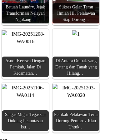
Betuah Laundry, Jejak
Sukses Gelar Temu
Transformasi Nelayan
Ilmiah III, Pelalawan
Ngokang…
Siap Dorong…
Asnol Kecewa Dengan
Di Antara Ombak yang
Pemkab, Jalan Di
Datang dan Tanah yang
Kecamatan…
Hilang,…
Satgas Migas Tegaskan
Pemkab Pelalawan Terus
Dukung Penuntasan
Dorong Pemprov Riau
Isu…
Untuk…