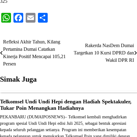
325
WhatsApp
Facebook
Email
Share
Refleksi Akhir Tahun, Kilang
Navigasi
Rakerda NasDem Dumai
Pertamina Dumai Catatkan
Targetkan 10 Kursi DPRD dan
pos
Kinerja Positif Mencapai 105,21
Wakil DPR RI
Persen
Simak Juga
Telkomsel Undi Undi Hepi dengan Hadiah Spektakuler,
Tukar Poin Menangkan Hadiahnya
PEKANBARU (DUMAIPOSNEWS)– Telkomsel kembali menghadirkan
program spesial Undi Undi Hepi edisi Juli 2025, sebagai bentuk apresiasi
kepada seluruh pelanggan setianya. Program ini memberikan kesempatan
kepada pelanggan untuk menukarkan Telkomsel Poin yang dimiliki dengan