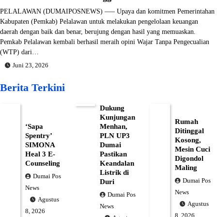
PELALAWAN (DUMAIPOSNEWS) —– Upaya dan komitmen Pemerintahan
Kabupaten (Pemkab) Pelalawan untuk melakukan pengelolaan keuangan
daerah dengan baik dan benar, berujung dengan hasil yang memuaskan.
Pemkab Pelalawan kembali berhasil meraih opini Wajar Tanpa Pengecualian
(WTP) dari…
Juni 23, 2026
Berita Terkini
Dukung
Kunjungan
Rumah
‘Sapa
Menhan,
Ditinggal
Spentry’
PLN UP3
Kosong,
SIMONA
Dumai
Mesin Cuci
Heal 3 E-
Pastikan
Digondol
Counseling
Keandalan
Maling
Listrik di
Dumai Pos
Dumai Pos
Duri
News
News
Dumai Pos
Agustus
Agustus
News
8, 2026
8, 2026