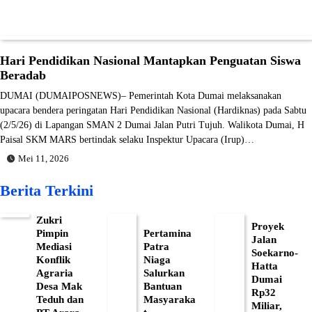
Hari Pendidikan Nasional Mantapkan Penguatan Siswa
Beradab
DUMAI (DUMAIPOSNEWS)– Pemerintah Kota Dumai melaksanakan
upacara bendera peringatan Hari Pendidikan Nasional (Hardiknas) pada Sabtu
(2/5/26) di Lapangan SMAN 2 Dumai Jalan Putri Tujuh. Walikota Dumai, H
Paisal SKM MARS bertindak selaku Inspektur Upacara (Irup)…
Mei 11, 2026
Berita Terkini
Zukri
Proyek
Pimpin
Pertamina
Jalan
Mediasi
Patra
Soekarno-
Konflik
Niaga
Hatta
Agraria
Salurkan
Dumai
Desa Mak
Bantuan
Rp32
Teduh dan
Masyaraka
Miliar,