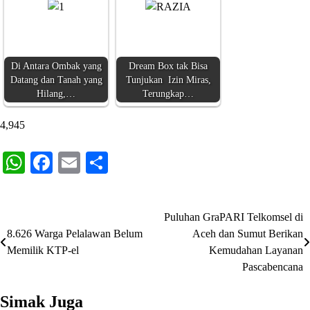
Di Antara Ombak yang
Dream Box tak Bisa
Datang dan Tanah yang
Tunjukan Izin Miras,
Hilang,…
Terungkap…
4,945
WhatsApp
Facebook
Email
Share
Puluhan GraPARI Telkomsel di
Navigasi
8.626 Warga Pelalawan Belum
Aceh dan Sumut Berikan
pos
Memilik KTP-el
Kemudahan Layanan
Pascabencana
Simak Juga