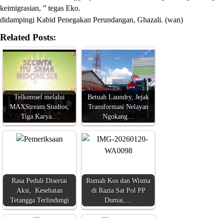
keimigrasian, ” tegas Eko.
didampingi Kabid Penegakan Perundangan, Ghazali. (wan)
Related Posts:
Telkomsel melalui
Betuah Laundry, Jejak
MAXStream Studios,
Transformasi Nelayan
Tiga Karya…
Ngokang…
Rasa Peduli Disertai
Rumah Kos dan Wisma
Aksi, Kesehatan
di Razia Sat Pol PP
Tetangga Terlindungi
Dumai,…