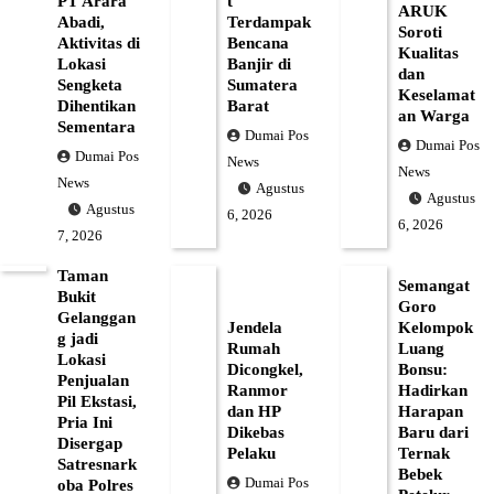
PT Arara
t
ARUK
Abadi,
Terdampak
Soroti
Aktivitas di
Bencana
Kualitas
Lokasi
Banjir di
dan
Sengketa
Sumatera
Keselamat
Dihentikan
Barat
an Warga
Sementara
Dumai Pos
Dumai Pos
Dumai Pos
News
News
News
Agustus
Agustus
Agustus
6, 2026
6, 2026
7, 2026
Taman
Semangat
Bukit
Goro
Gelanggan
Jendela
Kelompok
g jadi
Rumah
Luang
Lokasi
Dicongkel,
Bonsu:
Penjualan
Ranmor
Hadirkan
Pil Ekstasi,
dan HP
Harapan
Pria Ini
Dikebas
Baru dari
Disergap
Pelaku
Ternak
Satresnark
Bebek
Dumai Pos
oba Polres