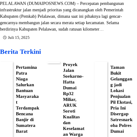
PELALAWAN (DUMAIPOSNEWS.COM) – Percepatan pembangunan
infrastruktur jalan menjadi prioritas yang dicanangkan oleh Pemerintah
Kabupaten (Pemkab) Pelalawan, dimana saat ini pihaknya lagi gencar-
gencarnya membangun jalan secara merata setiap kecamatan. Selama
berdirinya Kabupaten Pelalawan, sudah ratusan kilometer…
Juli 15, 2025
Berita Terkini
Proyek
Pertamina
Taman
Jalan
Patra
Bukit
Soekarno-
Niaga
Gelanggan
Hatta
Salurkan
g jadi
Dumai
Bantuan
Lokasi
Rp32
Masyaraka
Penjualan
Miliar,
t
Pil Ekstasi,
ARUK
Terdampak
Pria Ini
Soroti
Bencana
Disergap
Kualitas
Banjir di
Satresnark
dan
Sumatera
oba Polres
Keselamat
Barat
Dumai
an Warga