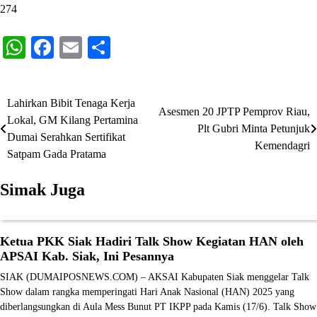
274
WhatsApp
Facebook
Email
Share
Lahirkan Bibit Tenaga Kerja
Navigasi
Asesmen 20 JPTP Pemprov Riau,
Lokal, GM Kilang Pertamina
Plt Gubri Minta Petunjuk
pos
Dumai Serahkan Sertifikat
Kemendagri
Satpam Gada Pratama
Simak Juga
Ketua PKK Siak Hadiri Talk Show Kegiatan HAN oleh
APSAI Kab. Siak, Ini Pesannya
SIAK (DUMAIPOSNEWS.COM) – AKSAI Kabupaten Siak menggelar Talk
Show dalam rangka memperingati Hari Anak Nasional (HAN) 2025 yang
diberlangsungkan di Aula Mess Bunut PT IKPP pada Kamis (17/6). Talk Show