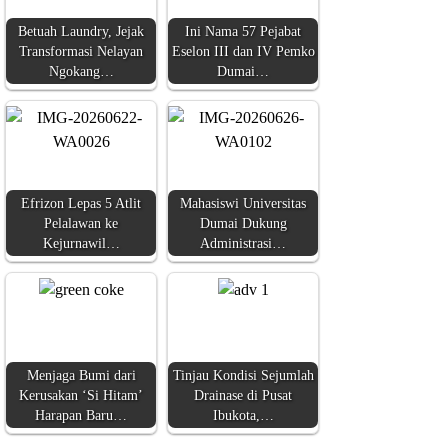
Betuah Laundry, Jejak
Ini Nama 57 Pejabat
Transformasi Nelayan
Eselon III dan IV Pemko
Ngokang…
Dumai…
Efrizon Lepas 5 Atlit
Mahasiswi Universitas
Pelalawan ke
Dumai Dukung
Kejurnawil…
Administrasi…
Menjaga Bumi dari
Tinjau Kondisi Sejumlah
Kerusakan ‘Si Hitam’
Drainase di Pusat
Harapan Baru…
Ibukota,…