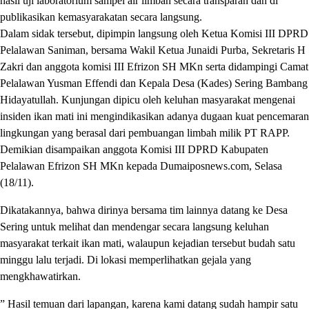
hasil uji laboratorium sampel air limbah secara transparan dan di
publikasikan kemasyarakatan secara langsung.
Dalam sidak tersebut, dipimpin langsung oleh Ketua Komisi III DPRD
Pelalawan Saniman, bersama Wakil Ketua Junaidi Purba, Sekretaris H
Zakri dan anggota komisi III Efrizon SH MKn serta didampingi Camat
Pelalawan Yusman Effendi dan Kepala Desa (Kades) Sering Bambang
Hidayatullah. Kunjungan dipicu oleh keluhan masyarakat mengenai
insiden ikan mati ini mengindikasikan adanya dugaan kuat pencemaran
lingkungan yang berasal dari pembuangan limbah milik PT RAPP.
Demikian disampaikan anggota Komisi III DPRD Kabupaten
Pelalawan Efrizon SH MKn kepada Dumaiposnews.com, Selasa
(18/11).
Dikatakannya, bahwa dirinya bersama tim lainnya datang ke Desa
Sering untuk melihat dan mendengar secara langsung keluhan
masyarakat terkait ikan mati, walaupun kejadian tersebut budah satu
minggu lalu terjadi. Di lokasi memperlihatkan gejala yang
mengkhawatirkan.
” Hasil temuan dari lapangan, karena kami datang sudah hampir satu